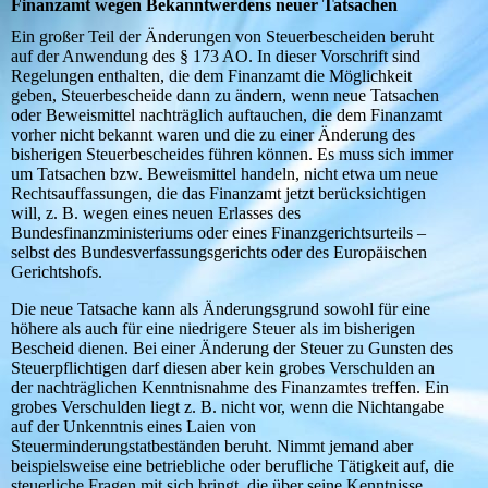
Finanzamt wegen Bekanntwerdens neuer Tatsachen
Ein großer Teil der Änderungen von Steuerbescheiden beruht
auf der Anwendung des § 173 AO. In dieser Vorschrift sind
Regelungen enthalten, die dem Finanzamt die Möglichkeit
geben, Steuerbescheide dann zu ändern, wenn neue Tatsachen
oder Beweismittel nachträglich auftauchen, die dem Finanzamt
vorher nicht bekannt waren und die zu einer Änderung des
bisherigen Steuerbescheides führen können. Es muss sich immer
um Tatsachen bzw. Beweismittel handeln, nicht etwa um neue
Rechtsauffassungen, die das Finanzamt jetzt berücksichtigen
will, z. B. wegen eines neuen Erlasses des
Bundesfinanzministeriums oder eines Finanzgerichtsurteils –
selbst des Bundesverfassungsgerichts oder des Europäischen
Gerichtshofs.
Die neue Tatsache kann als Änderungsgrund sowohl für eine
höhere als auch für eine niedrigere Steuer als im bisherigen
Bescheid dienen. Bei einer Änderung der Steuer zu Gunsten des
Steuerpflichtigen darf diesen aber kein grobes Verschulden an
der nachträglichen Kenntnisnahme des Finanzamtes treffen. Ein
grobes Verschulden liegt z. B. nicht vor, wenn die Nichtangabe
auf der Unkenntnis eines Laien von
Steuerminderungstatbeständen beruht. Nimmt jemand aber
beispielsweise eine betriebliche oder berufliche Tätigkeit auf, die
steuerliche Fragen mit sich bringt, die über seine Kenntnisse