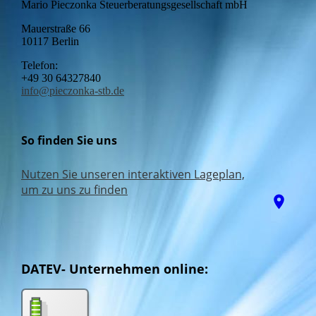
Mario Pieczonka Steuerberatungsgesellschaft mbH
Mauerstraße 66
10117 Berlin
Telefon:
+49 30 64327840
info@pieczonka-stb.de
So finden Sie uns
Nutzen Sie unseren interaktiven La­ge­plan,
um zu uns zu finden
afas
DATEV- Unternehmen online: