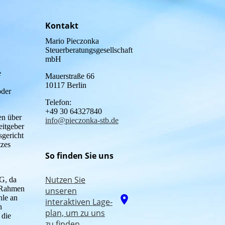
Kontakt
Mario Pieczonka
Steuerberatungsgesellschaft
mbH
e
Mauerstraße 66
10117 Berlin
oder
Telefon:
+49 30 64327840
en über
info@pieczonka-stb.de
eitgeber
gericht
tzes
So finden Sie uns
Nutzen Sie
G, da
m Rahmen
unseren
hle an
interaktiven La­ge­
h
plan, um zu uns
 die
zu finden