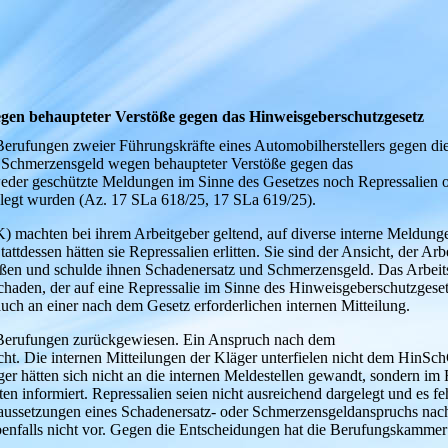
gen behaupteter Verstöße gegen das Hinweisgeberschutzgesetz
Berufungen zweier Führungskräfte eines Automobilherstellers gegen di
 Schmerzensgeld wegen behaupteter Verstöße gegen das
eder geschützte Meldungen im Sinne des Gesetzes noch Repressalien 
elegt wurden (Az. 17 SLa 618/25, 17 SLa 619/25).
K
) machten bei ihrem Arbeitgeber geltend, auf diverse interne Meldung
tdessen hätten sie Repressalien erlitten. Sie sind der Ansicht, der Arb
ßen und schulde ihnen Schadenersatz und Schmerzensgeld. Das Arbeits
haden, der auf eine Repressalie im Sinne des Hinweisgeberschutzgese
 auch an einer nach dem Gesetz erforderlichen internen Mitteilung.
e Berufungen zurückgewiesen. Ein Anspruch nach dem
t. Die internen Mitteilungen der Kläger unterfielen nicht dem HinSch
läger hätten sich nicht an die internen Meldestellen gewandt, sondern i
zten informiert. Repressalien seien nicht ausreichend dargelegt und es fe
aussetzungen eines Schadenersatz- oder Schmerzensgeldanspruchs nac
benfalls nicht vor. Gegen die Entscheidungen hat die Berufungskammer