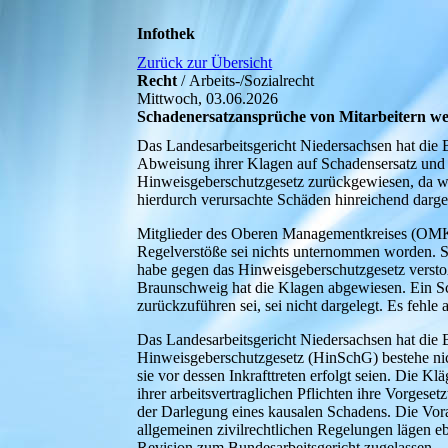
Infothek
Zurück zur Übersicht
Recht
/ Arbeits-/Sozialrecht
Mittwoch, 03.06.2026
Schadenersatzansprüche von Mitarbeitern we
Das Landesarbeitsgericht Niedersachsen hat die 
Abweisung ihrer Klagen auf Schadensersatz und
Hinweisgeberschutzgesetz zurückgewiesen, da w
hierdurch verursachte Schäden hinreichend darg
Mitglieder des Oberen Managementkreises (
OM
Regelverstöße sei nichts unternommen worden. Stat
habe gegen das Hinweisgeberschutzgesetz versto
Braunschweig hat die Klagen abgewiesen. Ein Sc
zurückzuführen sei, sei nicht dargelegt. Es fehle
Das Landesarbeitsgericht Niedersachsen hat di
Hinweisgeberschutzgesetz (HinSchG) bestehe nich
sie vor dessen Inkrafttreten erfolgt seien. Die K
ihrer arbeitsvertraglichen Pflichten ihre Vorgeset
der Darlegung eines kausalen Schadens. Die Vor
allgemeinen zivilrechtlichen Regelungen lägen e
Revision zum Bundesarbeitsgericht zugelassen.