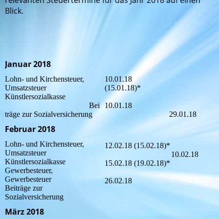
relevanten Steuertermine für das Jahr 2018 auf einen
Blick.
Januar 2018
Lohn- und Kirchensteuer,
10.01.18
Umsatzsteuer
(15.01.18)*
Künstlersozialkasse
Bei
10.01.18
träge zur Sozialversicherung
29.01.18
Februar 2018
Lohn- und Kirchensteuer,
12.02.18 (15.02.18)*
Umsatzsteuer
10.02.18
Künstlersozialkasse
15.02.18 (19.02.18)*
Gewerbesteuer,
Gewerbesteuer
26.02.18
Beiträge zur
Sozialversicherung
März 2018