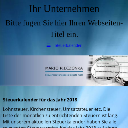
Ihr Unternehmen
Bitte fügen Sie hier Ihren Webseiten-
Titel ein.
Steuerkalender
Steuerkalender für das Jahr 2018
Lohnsteuer, Kirchensteuer, Umsatzsteuer etc. Die
Liste der monatlich zu entrichtenden Steuern ist lang.
Mit unserem aktuellen Steuerkalender haben Sie alle