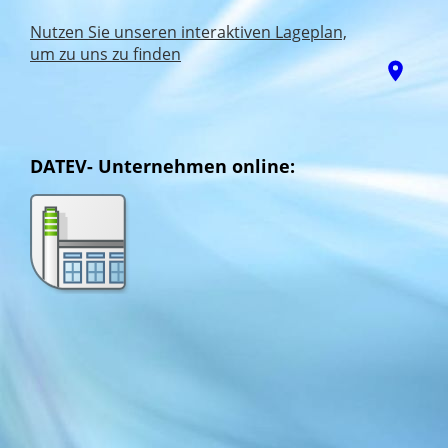
Nutzen Sie unseren interaktiven La­ge­plan,
um zu uns zu finden
afas
DATEV- Unternehmen online: