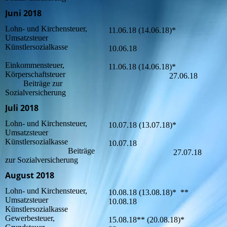
Juni 2018
Lohn- und Kirchensteuer,
11.06.18 (14.06.18)*
Umsatzsteuer
Künstlersozialkasse
10.06.18
Einkommensteuer,
11.06.18 (14.06.18)*
Körperschaftsteuer
27.06.18
Beiträge zur
Sozialversicherung
Juli 2018
Lohn- und Kirchensteuer,
10.07.18 (13.07.18)*
Umsatzsteuer
Künstlersozialkasse
10.07.18
Beiträge
27.07.18
zur Sozialversicherung
August 2018
Lohn- und Kirchensteuer,
10.08.18 (13.08.18)* **
Umsatzsteuer
10.08.18
Künstlersozialkasse
Gewerbesteuer,
15.08.18** (20.08.18)*